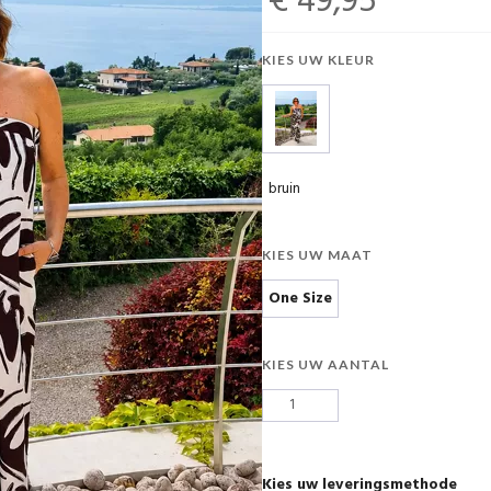
€ 49,95
KIES UW KLEUR
bruin
KIES UW MAAT
One Size
KIES UW AANTAL
Kies uw leveringsmethode