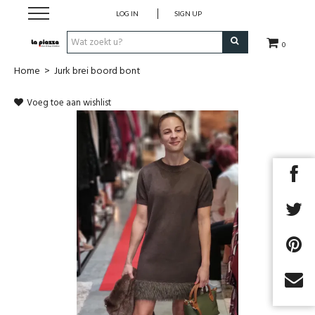
LOG IN
SIGN UP
0
Home
>
Jurk brei boord bont
SALE
Voeg toe aan wishlist
Schoenen
Kleding
Accessoires
Cadeaubon
TOPDEALS
Next