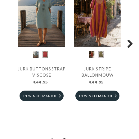
Next
JURK BUTTON&STRAP
JURK STRIPE
HE
VISCOSE
BALLONMOUW
€44.95
€44.95
IN WINKELMANDJE
IN WINKELMANDJE
I