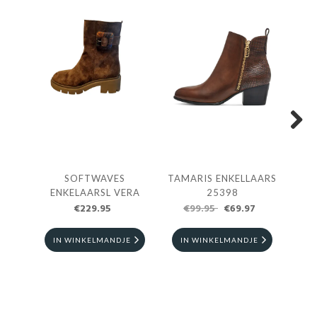
Next
SOFTWAVES
TAMARIS ENKELLAARS
TAM
ENKELAARSL VERA
25398
€229.95
€99.95
€69.97
€
IN WINKELMANDJE
IN WINKELMANDJE
I