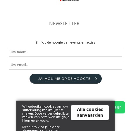
NEWSLETTER
Blijf op de hoogte van events en acties
JA, HOU ME OP DE HOOGTE
Wij gebruiken cookies om uw
Hulp nodig bij je maat of een andere vraag?
Alle cookies
surfervaring makkelijker te
maken. Door verder gebruik te
aanvaarden
maken van deze website ga je
hiermee akkoord.
Meer info vind je in onze
© 2026 www.lapiazzashop.be | Powered by
Tilroy
.
algemene voorwaarden
.