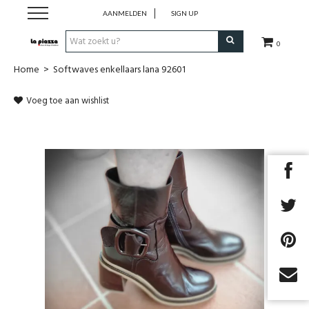
AANMELDEN
SIGN UP
0
Home
>
Softwaves enkellaars lana 92601
SALE
Voeg toe aan wishlist
Schoenen
Kleding
Accessoires
Cadeaubon
TOPDEALS
Next